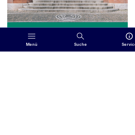
Studieren
Das Englischstudium an der Albert-Ludwigs-
Menü
Suche
Servic
Universität Freiburg bietet ein durchgehend
englischsprachiges, praxisnahes Lehrangebot mit
muttersprachlichen Lehrenden und vermittelt
sowohl hohe Sprachkompetenz als auch eine
breite Grundlagenausbildung in Literatur-, Kultur-
und Sprachwissenschaft, die eine individuelle
Spezialisierung ermöglicht.
Mehr erfahren