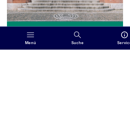
Studieren
Das Englischstudium an der Albert-Ludwigs-
Menü
Suche
Servic
Universität Freiburg bietet ein durchgehend
englischsprachiges, praxisnahes Lehrangebot mit
muttersprachlichen Lehrenden und vermittelt
sowohl hohe Sprachkompetenz als auch eine
breite Grundlagenausbildung in Literatur-, Kultur-
und Sprachwissenschaft, die eine individuelle
Spezialisierung ermöglicht.
Mehr erfahren