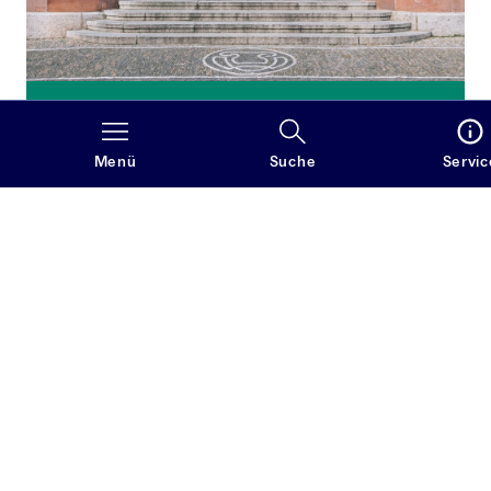
Studieren
Das Englischstudium an der Albert-Ludwigs-
Menü
Suche
Servic
Universität Freiburg bietet ein durchgehend
englischsprachiges, praxisnahes Lehrangebot mit
muttersprachlichen Lehrenden und vermittelt
sowohl hohe Sprachkompetenz als auch eine
breite Grundlagenausbildung in Literatur-, Kultur-
und Sprachwissenschaft, die eine individuelle
Spezialisierung ermöglicht.
Mehr erfahren