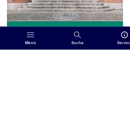
Studieren
Das Englischstudium an der Albert-Ludwigs-
Menü
Suche
Servic
Universität Freiburg bietet ein durchgehend
englischsprachiges, praxisnahes Lehrangebot mit
muttersprachlichen Lehrenden und vermittelt
sowohl hohe Sprachkompetenz als auch eine
breite Grundlagenausbildung in Literatur-, Kultur-
und Sprachwissenschaft, die eine individuelle
Spezialisierung ermöglicht.
Mehr erfahren